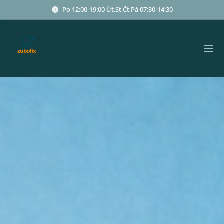
Po 12:00-19:00 Út,St,Čt,Pá 07:30-14:30