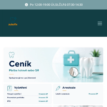
Po 12:00-19:00 Út,St,Čt,Pá 07:30-14:30