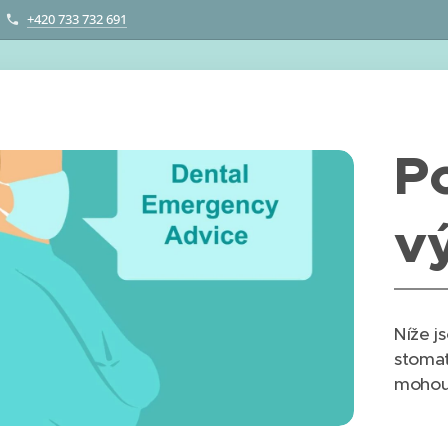
+420 733 732 691
P
v
Níže j
stomat
mohou 