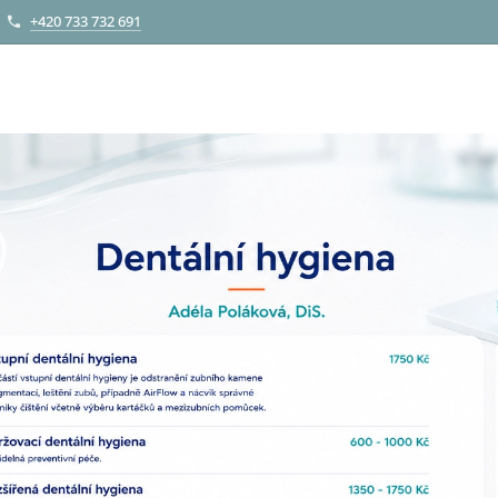
+420 733 732 691